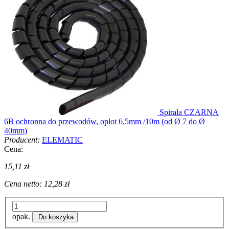
Spirala CZARNA
6B ochronna do przewodów, oplot 6,5mm /10m (od Ø 7 do Ø
40mm)
Producent:
ELEMATIC
Cena:
15,11 zł
Cena netto:
12,28 zł
opak.
Do koszyka