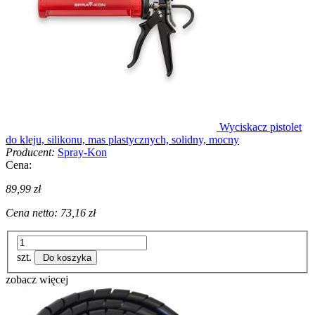
Wyciskacz pistolet
do kleju, silikonu, mas plastycznych, solidny, mocny
Producent:
Spray-Kon
Cena:
89,99 zł
Cena netto:
73,16 zł
szt.
Do koszyka
zobacz więcej