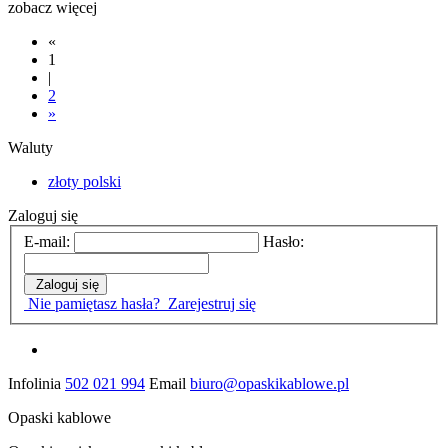
zobacz więcej
«
1
|
2
»
Waluty
złoty polski
Zaloguj się
E-mail:
Hasło:
Zaloguj się
Nie pamiętasz hasła?
Zarejestruj się
Infolinia
502 021 994
Email
biuro@opaskikablowe.pl
Opaski kablowe