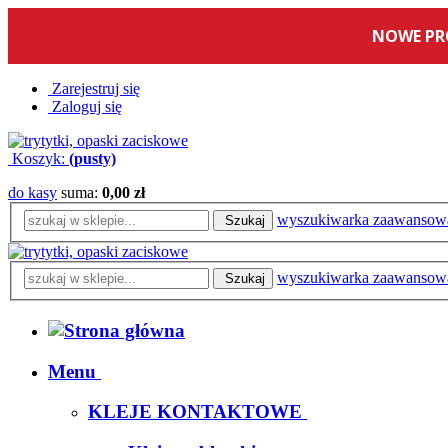
Zarejestruj się
Zaloguj się
Koszyk:
(pusty)
do kasy
suma:
0,00 zł
wyszukiwarka zaawansow
Szukaj
wyszukiwarka zaawansow
Szukaj
Menu
KLEJE KONTAKTOWE