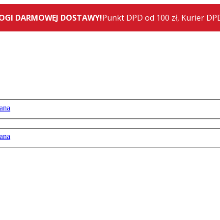
ana
ana