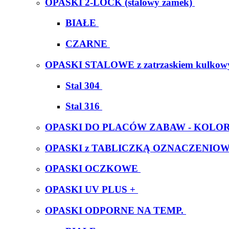
OPASKI 2-LOCK (stalowy zamek)
BIAŁE
CZARNE
OPASKI STALOWE z zatrzaskiem kulko
Stal 304
Stal 316
OPASKI DO PLACÓW ZABAW - KOL
OPASKI z TABLICZKĄ OZNACZENIO
OPASKI OCZKOWE
OPASKI UV PLUS +
OPASKI ODPORNE NA TEMP.