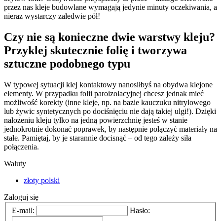
przez nas kleje budowlane wymagają jedynie minuty oczekiwania, a
nieraz wystarczy zaledwie pół!
Czy nie są konieczne dwie warstwy kleju?
Przyklej skutecznie folię i tworzywa
sztuczne podobnego typu
W typowej sytuacji klej kontaktowy nanosiłbyś na obydwa klejone
elementy. W przypadku folii paroizolacyjnej chcesz jednak mieć
możliwość korekty (inne kleje, np. na bazie kauczuku nitrylowego
lub żywic syntetycznych po dociśnięciu nie dają takiej ulgi!). Dzięki
nałożeniu kleju tylko na jedną powierzchnię jesteś w stanie
jednokrotnie dokonać poprawek, by następnie połączyć materiały na
stałe. Pamiętaj, by je starannie docisnąć – od tego zależy siła
połączenia.
Waluty
złoty polski
Zaloguj się
E-mail:
Hasło: