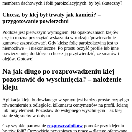
membran dachowych i folii paroizolacyjnych, by był skuteczny?
Chcesz, by klej był trwały jak kamień? –
przygotowanie powierzchni
Podłoże jest pierwszym wymogiem. Na opakowaniach klejów
często można przeczytać wskazania w rodzaju 'powierzchnie
gumowe zszorstkować'. Gdy kleisz folię paroizolacyjną jest to
niemożliwe – i niekonieczne. Po prostu oczyść profile lub inne
powierzchnie, do których chcesz ją przytwierdzić, ze smarów i
olejów. Gotowe!
Na jak długo po rozprowadzeniu klej
pozostawić do wyschnięcia? – nałożenie
kleju
Aplikacja kleju budowlanego w sprayu jest bardzo prosta: rozpyl go
równomiernie z odległości kilkunastu centymetrów na profil, ścianę
lub inny element. Pozostaw do wstępnego wyschnięcia – aż klej
stanie się suchy w dotyku.
Czy szybkie parowanie
rozpuszczalników
pomoże przy klejeniu
brytów folii? Oczywiście przyspieszy to prace – dlatego oferowane