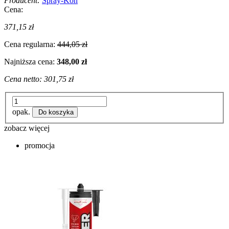
Producent:
Spray-Kon
Cena:
371,15 zł
Cena regularna:
444,05 zł
Najniższa cena:
348,00 zł
Cena netto:
301,75 zł
opak.
Do koszyka
zobacz więcej
promocja