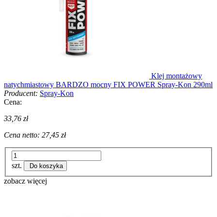
Klej montażowy
natychmiastowy BARDZO mocny FIX POWER Spray-Kon 290ml
Producent:
Spray-Kon
Cena:
33,76 zł
Cena netto:
27,45 zł
szt.
Do koszyka
zobacz więcej