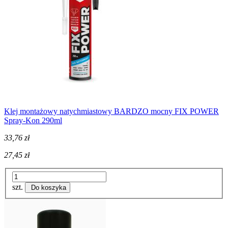
Klej montażowy natychmiastowy BARDZO mocny FIX POWER
Spray-Kon 290ml
33,76 zł
27,45 zł
szt.
Do koszyka