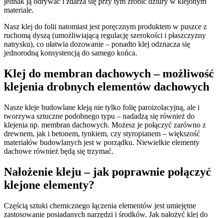
jednak ją odrywać i zdarza się przy tym zrobić dziury w klejonym
materiale.
Nasz klej do folii natomiast jest poręcznym produktem w puszce z
ruchomą dyszą (umożliwiającą regulację szerokości i płaszczyzny
natrysku), co ułatwia dozowanie – ponadto klej odznacza się
jednorodną konsystencją do samego końca.
Klej do membran dachowych – możliwość
klejenia drobnych elementów dachowych
Nasze kleje budowlane kleją nie tylko folię paroizolacyjną, ale i
tworzywa sztuczne podobnego typu – nadadzą się również do
klejenia np. membran dachowych. Możesz je połączyć zarówno z
drewnem, jak i betonem, tynkiem, czy styropianem – większość
materiałów budowlanych jest w porządku. Niewielkie elementy
dachowe również będą się trzymać.
Nałożenie kleju – jak poprawnie połączyć
klejone elementy?
Częścią sztuki chemicznego łączenia elementów jest umiejętne
zastosowanie posiadanych narzędzi i środków. Jak nałożyć klej do