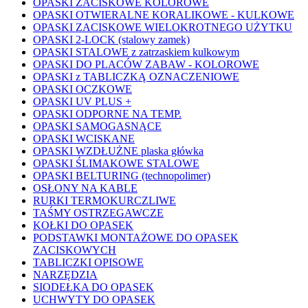
OPASKI ZACISKOWE KOLOROWE
OPASKI OTWIERALNE KORALIKOWE - KULKOWE
OPASKI ZACISKOWE WIELOKROTNEGO UŻYTKU
OPASKI 2-LOCK (stalowy zamek)
OPASKI STALOWE z zatrzaskiem kulkowym
OPASKI DO PLACÓW ZABAW - KOLOROWE
OPASKI z TABLICZKĄ OZNACZENIOWE
OPASKI OCZKOWE
OPASKI UV PLUS +
OPASKI ODPORNE NA TEMP.
OPASKI SAMOGASNĄCE
OPASKI WCISKANE
OPASKI WZDŁUŻNE plaska główka
OPASKI ŚLIMAKOWE STALOWE
OPASKI BELTURING (technopolimer)
OSŁONY NA KABLE
RURKI TERMOKURCZLIWE
TAŚMY OSTRZEGAWCZE
KOŁKI DO OPASEK
PODSTAWKI MONTAŻOWE DO OPASEK
ZACISKOWYCH
TABLICZKI OPISOWE
NARZĘDZIA
SIODEŁKA DO OPASEK
UCHWYTY DO OPASEK