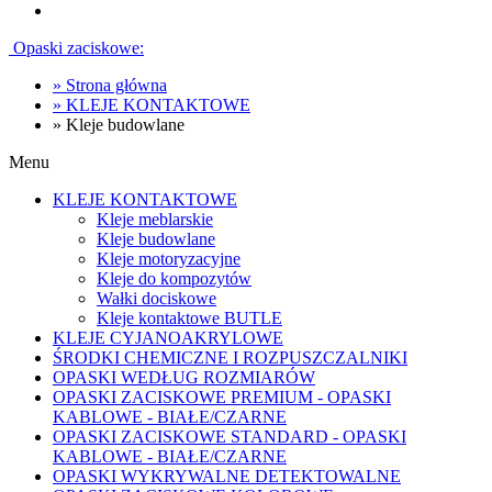
Opaski zaciskowe:
»
Strona główna
»
KLEJE KONTAKTOWE
»
Kleje budowlane
Menu
KLEJE KONTAKTOWE
Kleje meblarskie
Kleje budowlane
Kleje motoryzacyjne
Kleje do kompozytów
Wałki dociskowe
Kleje kontaktowe BUTLE
KLEJE CYJANOAKRYLOWE
ŚRODKI CHEMICZNE I ROZPUSZCZALNIKI
OPASKI WEDŁUG ROZMIARÓW
OPASKI ZACISKOWE PREMIUM - OPASKI
KABLOWE - BIAŁE/CZARNE
OPASKI ZACISKOWE STANDARD - OPASKI
KABLOWE - BIAŁE/CZARNE
OPASKI WYKRYWALNE DETEKTOWALNE