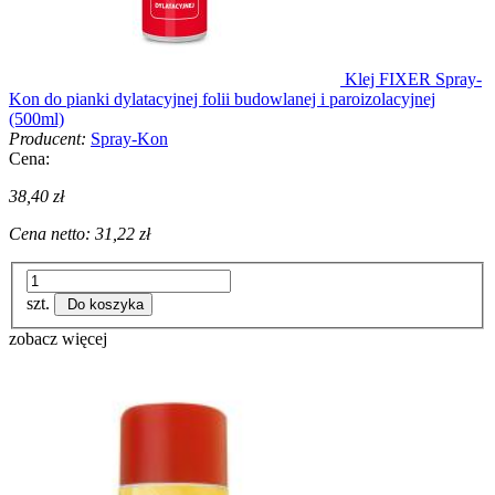
Klej FIXER Spray-
Kon do pianki dylatacyjnej folii budowlanej i paroizolacyjnej
(500ml)
Producent:
Spray-Kon
Cena:
38,40 zł
Cena netto:
31,22 zł
szt.
Do koszyka
zobacz więcej