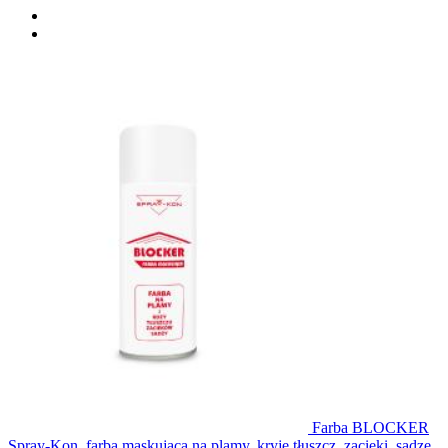
Farba BLOCKER
Spray-Kon, farba maskująca na plamy, kryje tłuszcz, zacieki, sadzę