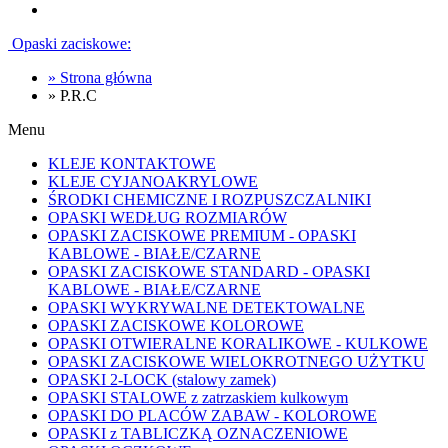
Opaski zaciskowe:
»
Strona główna
»
P.R.C
Menu
KLEJE KONTAKTOWE
KLEJE CYJANOAKRYLOWE
ŚRODKI CHEMICZNE I ROZPUSZCZALNIKI
OPASKI WEDŁUG ROZMIARÓW
OPASKI ZACISKOWE PREMIUM - OPASKI
KABLOWE - BIAŁE/CZARNE
OPASKI ZACISKOWE STANDARD - OPASKI
KABLOWE - BIAŁE/CZARNE
OPASKI WYKRYWALNE DETEKTOWALNE
OPASKI ZACISKOWE KOLOROWE
OPASKI OTWIERALNE KORALIKOWE - KULKOWE
OPASKI ZACISKOWE WIELOKROTNEGO UŻYTKU
OPASKI 2-LOCK (stalowy zamek)
OPASKI STALOWE z zatrzaskiem kulkowym
OPASKI DO PLACÓW ZABAW - KOLOROWE
OPASKI z TABLICZKĄ OZNACZENIOWE