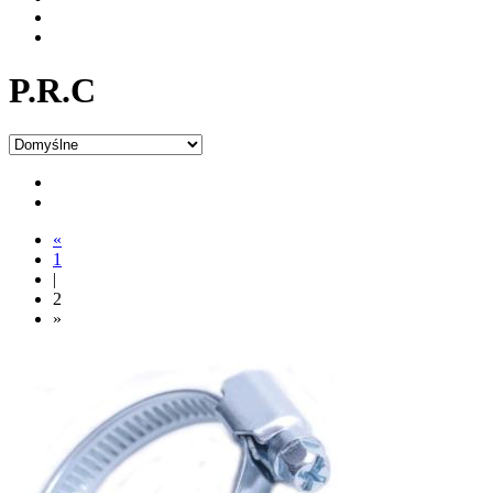
P.R.C
«
1
|
2
»