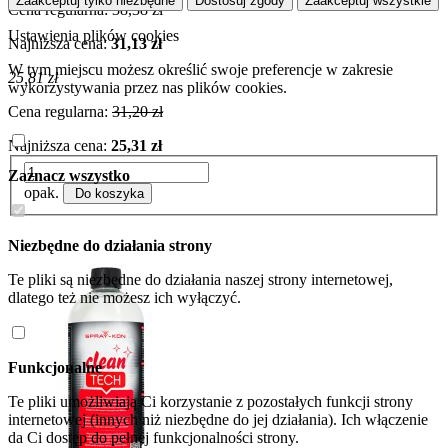
Zaakceptuj tylko niezbędne
Dostosuj zgody
Zaakceptuj wszystkie
Cena regularna:
38,38 zł
Ustawienia plików cookies
Najniższa cena:
31,13 zł
W tym miejscu możesz określić swoje preferencje w zakresie
25,81 zł
wykorzystywania przez nas plików cookies.
Cena regularna:
31,20 zł
Najniższa cena:
25,31 zł
Zaznacz wszystko
opak.
Do koszyka
Niezbędne do działania strony
Te pliki są niezbędne do działania naszej strony internetowej,
dlatego też nie możesz ich wyłączyć.
Funkcjonalne
Te pliki umożliwiają Ci korzystanie z pozostałych funkcji strony
internetowej (innych niż niezbędne do jej działania). Ich włączenie
da Ci dostęp do pełnej funkcjonalności strony.