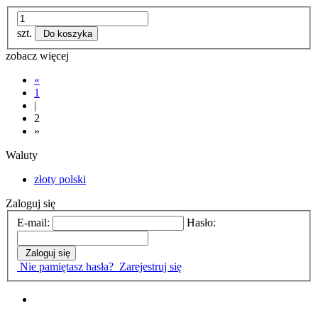
szt.
Do koszyka
zobacz więcej
«
1
|
2
»
Waluty
złoty polski
Zaloguj się
E-mail:
Hasło:
Zaloguj się
Nie pamiętasz hasła?
Zarejestruj się