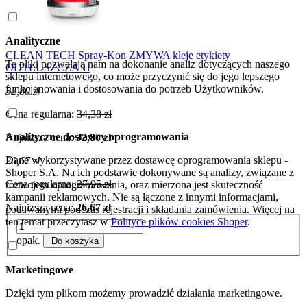
Analityczne
CLEAN TECH Spray-Kon ZMYWA kleje etykiety
Te pliki pozwalają nam na dokonanie analiz dotyczących naszego
ODTŁUSZCZA 1l
sklepu internetowego, co może przyczynić się do jego lepszego
funkcjonowania i dostosowania do potrzeb Użytkowników.
32,80 zł
Cena regularna:
34,38 zł
Analityczne dostawcy oprogramowania
Najniższa cena:
32,80 zł
Dane wykorzystywane przez dostawcę oprogramowania sklepu -
26,67 zł
Shoper S.A. Na ich podstawie dokonywane są analizy, związane z
Cena regularna:
27,95 zł
rozwojem oprogramowania, oraz mierzona jest skuteczność
kampanii reklamowych. Nie są łączone z innymi informacjami,
Najniższa cena:
26,67 zł
podawanymi podczas rejestracji i składania zamówienia. Więcej na
ten temat przeczytasz w
Polityce plików cookies Shoper
.
opak.
Do koszyka
Marketingowe
Dzięki tym plikom możemy prowadzić działania marketingowe.