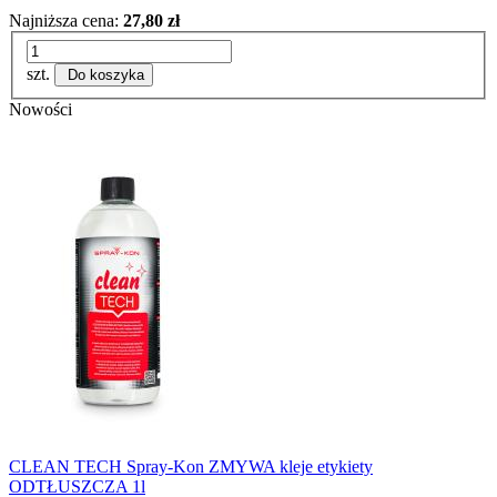
Najniższa cena:
27,80 zł
szt.
Do koszyka
Nowości
CLEAN TECH Spray-Kon ZMYWA kleje etykiety
ODTŁUSZCZA 1l