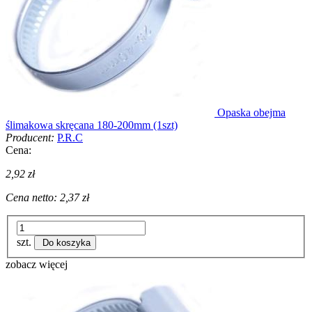
Opaska obejma
ślimakowa skręcana 180-200mm (1szt)
Producent:
P.R.C
Cena:
2,92 zł
Cena netto:
2,37 zł
szt.
Do koszyka
zobacz więcej