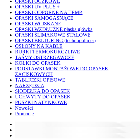
OPASKI OCZKOWE
OPASKI UV PLUS +
OPASKI ODPORNE NA TEMP.
OPASKI SAMOGASNĄCE
OPASKI WCISKANE
OPASKI WZDŁUŻNE plaska główka
OPASKI ŚLIMAKOWE STALOWE
OPASKI BELTURING (technopolimer)
OSŁONY NA KABLE
RURKI TERMOKURCZLIWE
TAŚMY OSTRZEGAWCZE
KOŁKI DO OPASEK
PODSTAWKI MONTAŻOWE DO OPASEK
ZACISKOWYCH
TABLICZKI OPISOWE
NARZĘDZIA
SIODEŁKA DO OPASEK
UCHWYTY DO OPASEK
PUSZKI NATYNKOWE
Nowości
Promocje