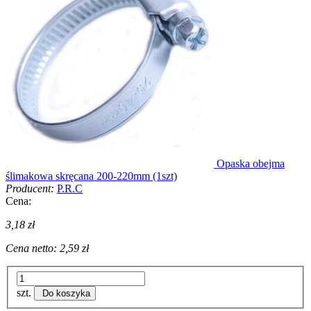
Opaska obejma
ślimakowa skręcana 200-220mm (1szt)
Producent:
P.R.C
Cena:
3,18 zł
Cena netto:
2,59 zł
szt.
Do koszyka