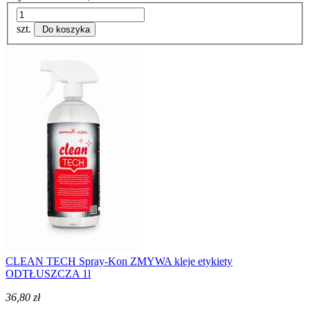
szt.
Do koszyka
CLEAN TECH Spray-Kon ZMYWA kleje etykiety
ODTŁUSZCZA 1l
36,80 zł