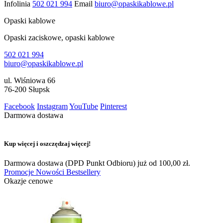
Infolinia
502 021 994
Email
biuro@opaskikablowe.pl
Opaski kablowe
Opaski zaciskowe, opaski kablowe
502 021 994
biuro@opaskikablowe.pl
ul. Wiśniowa 66
76-200 Słupsk
Facebook
Instagram
YouTube
Pinterest
Darmowa dostawa
Kup więcej i oszczędzaj więcej!
Darmowa dostawa (DPD Punkt Odbioru) już od 100,00 zł.
Promocje
Nowości
Bestsellery
Okazje cenowe