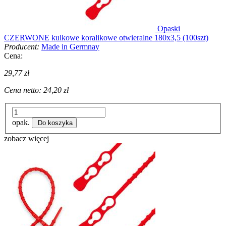
Opaski
CZERWONE kulkowe koralikowe otwieralne 180x3,5 (100szt)
Producent:
Made in Germnay
Cena:
29,77 zł
Cena netto:
24,20 zł
opak.
Do koszyka
zobacz więcej