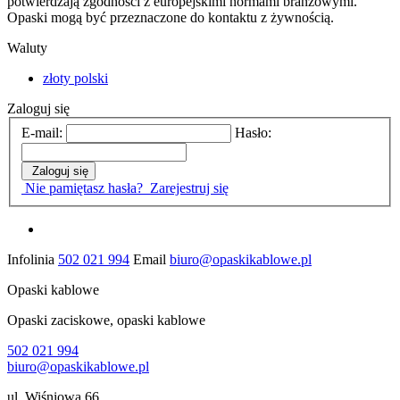
potwierdzają zgodności z europejskimi normami branżowymi.
Opaski mogą być przeznaczone do kontaktu z żywnością.
Waluty
złoty polski
Zaloguj się
E-mail:
Hasło:
Zaloguj się
Nie pamiętasz hasła?
Zarejestruj się
Infolinia
502 021 994
Email
biuro@opaskikablowe.pl
Opaski kablowe
Opaski zaciskowe, opaski kablowe
502 021 994
biuro@opaskikablowe.pl
ul. Wiśniowa 66