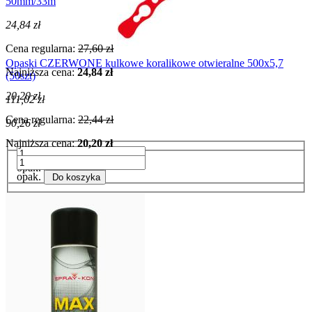
50mm/33m
24,84 zł
Cena regularna:
27,60 zł
Opaski CZERWONE kulkowe koralikowe otwieralne 500x5,7
Najniższa cena:
24,84 zł
(50szt)
20,20 zł
111,02 zł
Cena regularna:
22,44 zł
90,26 zł
Najniższa cena:
20,20 zł
opak.
Do koszyka
opak.
Do koszyka