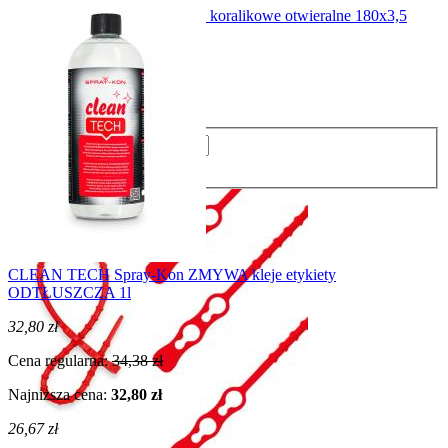
Opaski CZERWONE kulkowe koralikowe otwieralne 180x3,5
(100szt)
29,77 zł
24,20 zł
opak.
Do koszyka
CLEAN TECH Spray-Kon ZMYWA kleje etykiety
ODTŁUSZCZA 1l
32,80 zł
Cena regularna:
34,38 zł
Najniższa cena:
32,80 zł
26,67 zł