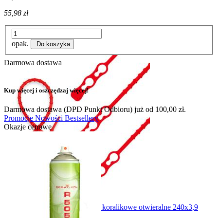
55,98 zł
opak.
Do koszyka
Darmowa dostawa
Kup więcej i oszczędzaj więcej!
Darmowa dostawa (DPD Punkt Odbioru) już od 100,00 zł.
Promocje
Nowości
Bestsellery
Okazje cenowe
Opaski CZERWONE kulkowe koralikowe otwieralne 240x3,9
(100szt)