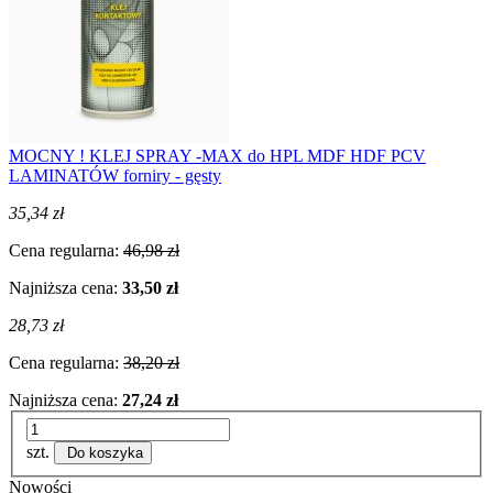
MOCNY ! KLEJ SPRAY -MAX do HPL MDF HDF PCV
LAMINATÓW forniry - gęsty
35,34 zł
Cena regularna:
46,98 zł
Najniższa cena:
33,50 zł
28,73 zł
Cena regularna:
38,20 zł
Najniższa cena:
27,24 zł
szt.
Do koszyka
Nowości