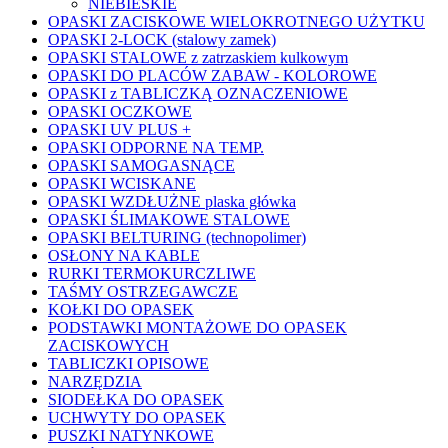
NIEBIESKIE
OPASKI ZACISKOWE WIELOKROTNEGO UŻYTKU
OPASKI 2-LOCK (stalowy zamek)
OPASKI STALOWE z zatrzaskiem kulkowym
OPASKI DO PLACÓW ZABAW - KOLOROWE
OPASKI z TABLICZKĄ OZNACZENIOWE
OPASKI OCZKOWE
OPASKI UV PLUS +
OPASKI ODPORNE NA TEMP.
OPASKI SAMOGASNĄCE
OPASKI WCISKANE
OPASKI WZDŁUŻNE plaska główka
OPASKI ŚLIMAKOWE STALOWE
OPASKI BELTURING (technopolimer)
OSŁONY NA KABLE
RURKI TERMOKURCZLIWE
TAŚMY OSTRZEGAWCZE
KOŁKI DO OPASEK
PODSTAWKI MONTAŻOWE DO OPASEK
ZACISKOWYCH
TABLICZKI OPISOWE
NARZĘDZIA
SIODEŁKA DO OPASEK
UCHWYTY DO OPASEK
PUSZKI NATYNKOWE