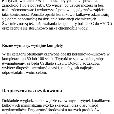
estetyczna wizualnie? W takim razie trytytka CLT powinna
zaspokoić Twoje potrzeby. Co więcej, po użyciu możesz ją bez
trudu zdemontować i wykorzystać ponownie, gdy znów zajdzie
taka konieczność Ponadto opaski koralikowo-kulkowe odznaczają
się dobrą odpornością na działanie substancji chemicznych.
Świetnie znoszą też duże wahania temperatury (od -40°C do +70°C)
oraz cechują się stosunkowo niską chłonnością wody.
Różne wymiary, wydajne komplety
W tej kategorii oferujemy czerwone opaski koralikowo-kulkowe w
kompletach po 50 lub 100 sztuk. Trytytki te są otwieralne, więc
gwarantujemy, że będą Ci długo służyły. Dokonując zakupu,
wybierz długość i szerokość opaski, tak aby, jak najlepiej
odpowiadała Twoim celom.
Bezpieczeństwo użytkowania
Dokładnie wygładzone krawędzie czerwonych trytytek koralikowo-
kulkowych minimalizują ryzyko skaleczeń oraz otarć wśród
użytkowników. Przyjazność środowisku naszych produktów