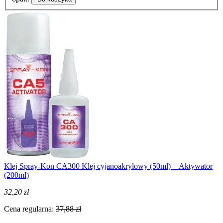
Klej Spray-Kon CA300 Klej cyjanoakrylowy (50ml) + Aktywator
(200ml)
32,20 zł
Cena regularna:
37,88 zł