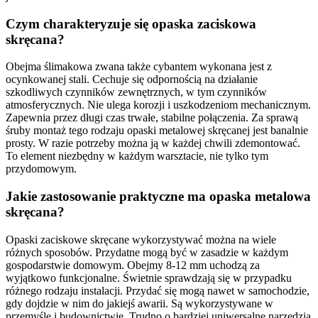
Czym charakteryzuje się opaska zaciskowa
skręcana?
Obejma ślimakowa zwana także cybantem wykonana jest z
ocynkowanej stali. Cechuje się odpornością na działanie
szkodliwych czynników zewnętrznych, w tym czynników
atmosferycznych. Nie ulega korozji i uszkodzeniom mechanicznym.
Zapewnia przez długi czas trwałe, stabilne połączenia. Za sprawą
śruby montaż tego rodzaju opaski metalowej skręcanej jest banalnie
prosty. W razie potrzeby można ją w każdej chwili zdemontować.
To element niezbędny w każdym warsztacie, nie tylko tym
przydomowym.
Jakie zastosowanie praktyczne ma opaska metalowa
skręcana?
Opaski zaciskowe skręcane wykorzystywać można na wiele
różnych sposobów. Przydatne mogą być w zasadzie w każdym
gospodarstwie domowym. Obejmy 8-12 mm uchodzą za
wyjątkowo funkcjonalne. Świetnie sprawdzają się w przypadku
różnego rodzaju instalacji. Przydać się mogą nawet w samochodzie,
gdy dojdzie w nim do jakiejś awarii. Są wykorzystywane w
przemyśle i budownictwie. Trudno o bardziej uniwersalne narzędzia