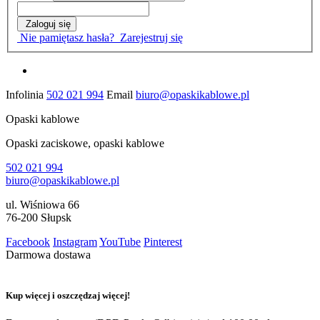
Zaloguj się
Nie pamiętasz hasła?
Zarejestruj się
Infolinia
502 021 994
Email
biuro@opaskikablowe.pl
Opaski kablowe
Opaski zaciskowe, opaski kablowe
502 021 994
biuro@opaskikablowe.pl
ul. Wiśniowa 66
76-200 Słupsk
Facebook
Instagram
YouTube
Pinterest
Darmowa dostawa
Kup więcej i oszczędzaj więcej!