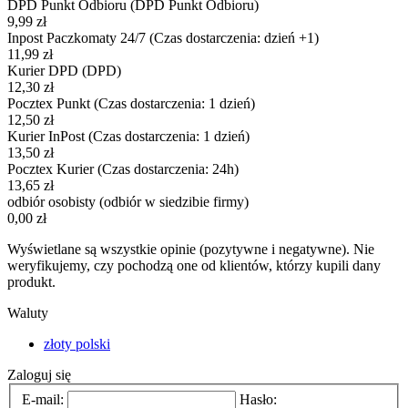
DPD Punkt Odbioru
(DPD Punkt Odbioru)
9,99 zł
Inpost Paczkomaty 24/7
(Czas dostarczenia: dzień +1)
11,99 zł
Kurier DPD
(DPD)
12,30 zł
Pocztex Punkt
(Czas dostarczenia: 1 dzień)
12,50 zł
Kurier InPost
(Czas dostarczenia: 1 dzień)
13,50 zł
Pocztex Kurier
(Czas dostarczenia: 24h)
13,65 zł
odbiór osobisty
(odbiór w siedzibie firmy)
0,00 zł
Wyświetlane są wszystkie opinie (pozytywne i negatywne). Nie
weryfikujemy, czy pochodzą one od klientów, którzy kupili dany
produkt.
Waluty
złoty polski
Zaloguj się
E-mail:
Hasło: