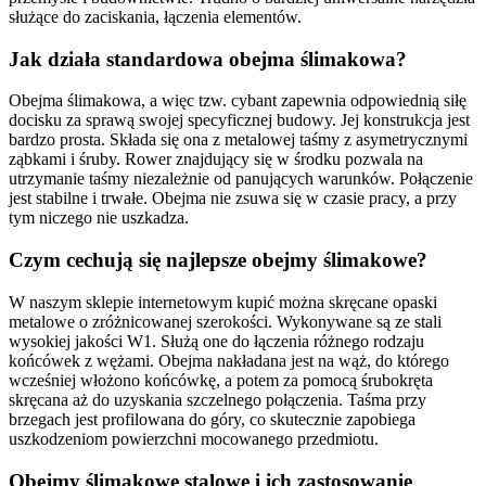
służące do zaciskania, łączenia elementów.
Jak działa standardowa obejma ślimakowa?
Obejma ślimakowa, a więc tzw. cybant zapewnia odpowiednią siłę
docisku za sprawą swojej specyficznej budowy. Jej konstrukcja jest
bardzo prosta. Składa się ona z metalowej taśmy z asymetrycznymi
ząbkami i śruby. Rower znajdujący się w środku pozwala na
utrzymanie taśmy niezależnie od panujących warunków. Połączenie
jest stabilne i trwałe. Obejma nie zsuwa się w czasie pracy, a przy
tym niczego nie uszkadza.
Czym cechują się najlepsze obejmy ślimakowe?
W naszym sklepie internetowym kupić można skręcane opaski
metalowe o zróżnicowanej szerokości. Wykonywane są ze stali
wysokiej jakości W1. Służą one do łączenia różnego rodzaju
końcówek z wężami. Obejma nakładana jest na wąż, do którego
wcześniej włożono końcówkę, a potem za pomocą śrubokręta
skręcana aż do uzyskania szczelnego połączenia. Taśma przy
brzegach jest profilowana do góry, co skutecznie zapobiega
uszkodzeniom powierzchni mocowanego przedmiotu.
Obejmy ślimakowe stalowe i ich zastosowanie