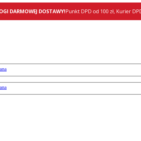
ana
ana