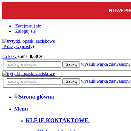
Zarejestruj się
Zaloguj się
Koszyk:
(pusty)
do kasy
suma:
0,00 zł
wyszukiwarka zaawansow
Szukaj
wyszukiwarka zaawansow
Szukaj
Menu
KLEJE KONTAKTOWE