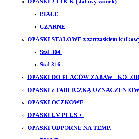
OPASKI 2-LOCK (stalowy zamek)
BIAŁE
CZARNE
OPASKI STALOWE z zatrzaskiem kulko
Stal 304
Stal 316
OPASKI DO PLACÓW ZABAW - KOL
OPASKI z TABLICZKĄ OZNACZENIO
OPASKI OCZKOWE
OPASKI UV PLUS +
OPASKI ODPORNE NA TEMP.