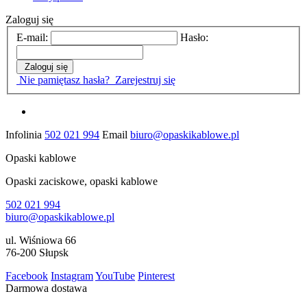
Zaloguj się
E-mail:
Hasło:
Zaloguj się
Nie pamiętasz hasła?
Zarejestruj się
Infolinia
502 021 994
Email
biuro@opaskikablowe.pl
Opaski kablowe
Opaski zaciskowe, opaski kablowe
502 021 994
biuro@opaskikablowe.pl
ul. Wiśniowa 66
76-200 Słupsk
Facebook
Instagram
YouTube
Pinterest
Darmowa dostawa