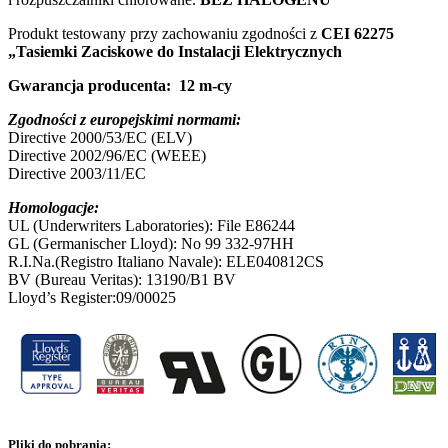
Produkt testowany przy zachowaniu zgodności z
CEI 62275
„Tasiemki Zaciskowe do Instalacji
Elektrycznych
Gwarancja producenta: 12 m-cy
Zgodności z europejskimi normami:
Directive 2000/53/EC (ELV)
Directive 2002/96/EC (WEEE)
Directive 2003/11/EC
Homologacje:
UL (Underwriters Laboratories): File E86244
GL (Germanischer Lloyd): No 99 332-97HH
R.I.Na.(Registro Italiano Navale): ELE040812CS
BV (Bureau Veritas): 13190/B1 BV
Lloyd’s Register:09/00025
Pliki do pobrania: