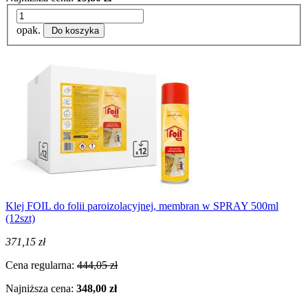
opak.
Do koszyka
Klej FOIL do folii paroizolacyjnej, membran w SPRAY 500ml
(12szt)
371,15 zł
Cena regularna:
444,05 zł
Najniższa cena:
348,00 zł