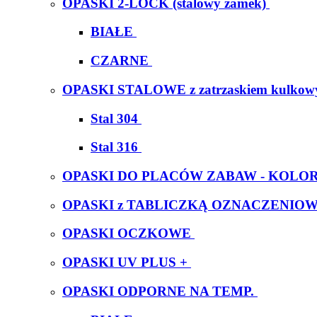
OPASKI 2-LOCK (stalowy zamek)
BIAŁE
CZARNE
OPASKI STALOWE z zatrzaskiem kulko
Stal 304
Stal 316
OPASKI DO PLACÓW ZABAW - KOL
OPASKI z TABLICZKĄ OZNACZENIO
OPASKI OCZKOWE
OPASKI UV PLUS +
OPASKI ODPORNE NA TEMP.