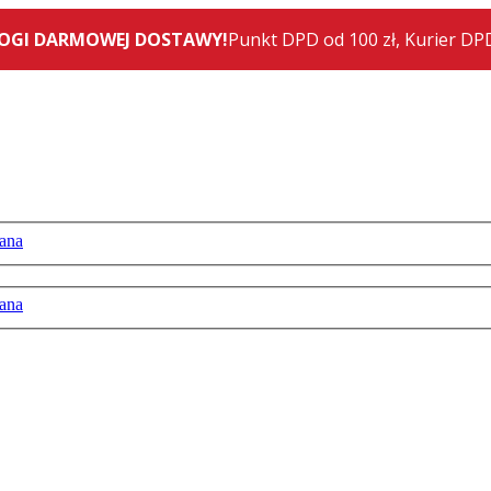
ana
ana