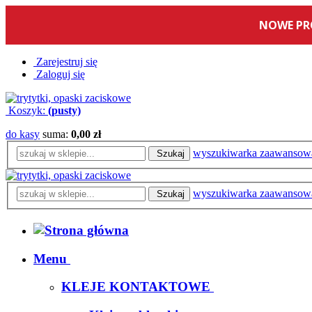
Zarejestruj się
Zaloguj się
Koszyk:
(pusty)
do kasy
suma:
0,00 zł
wyszukiwarka zaawansow
Szukaj
wyszukiwarka zaawansow
Szukaj
Menu
KLEJE KONTAKTOWE