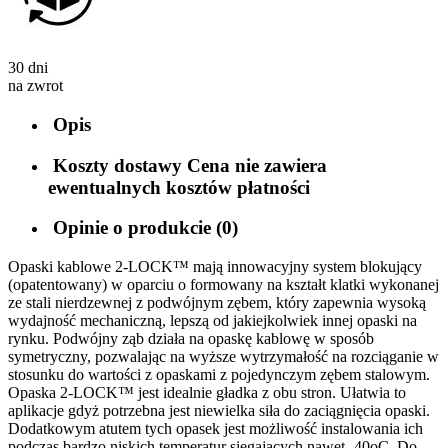
30 dni
na zwrot
Opis
Koszty dostawy
Cena nie zawiera
ewentualnych kosztów płatności
Opinie o produkcie (0)
Opaski kablowe 2-LOCK™ mają innowacyjny system blokujący
(opatentowany) w oparciu o formowany na kształt klatki wykonanej
ze stali nierdzewnej z podwójnym zębem, który zapewnia wysoką
wydajność mechaniczną, lepszą od jakiejkolwiek innej opaski na
rynku. Podwójny ząb działa na opaskę kablowę w sposób
symetryczny, pozwalając na wyższe wytrzymałość na rozciąganie w
stosunku do wartości z opaskami z pojedynczym zębem stalowym.
Opaska 2-LOCK™ jest idealnie gładka z obu stron. Ułatwia to
aplikacje gdyż potrzebna jest niewielka siła do zaciągnięcia opaski.
Dodatkowym atutem tych opasek jest możliwość instalowania ich
podczas bardzo niskich temperatur sięgających nawet -40oC. Do