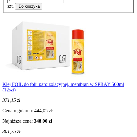
szt.
Do koszyka
Klej FOIL do folii paroizolacyjnej, membran w SPRAY 500ml
(12szt)
371,15 zł
Cena regularna:
444,05 zł
Najniższa cena:
348,00 zł
301,75 zł