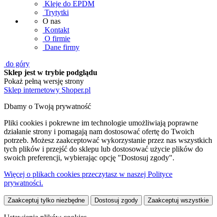
Kleje do EPDM
Trytytki
O nas
Kontakt
O firmie
Dane firmy
do góry
Sklep jest w trybie podglądu
Pokaż pełną wersję strony
Sklep internetowy Shoper.pl
Dbamy o Twoją prywatność
Pliki cookies i pokrewne im technologie umożliwiają poprawne
działanie strony i pomagają nam dostosować ofertę do Twoich
potrzeb. Możesz zaakceptować wykorzystanie przez nas wszystkich
tych plików i przejść do sklepu lub dostosować użycie plików do
swoich preferencji, wybierając opcję "Dostosuj zgody".
Więcej o plikach cookies przeczytasz w naszej Polityce
prywatności.
Zaakceptuj tylko niezbędne
Dostosuj zgody
Zaakceptuj wszystkie