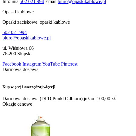
Infolinia
502 021 994
Email
biuro@opaskikablowe.pl
Opaski kablowe
Opaski zaciskowe, opaski kablowe
502 021 994
biuro@opaskikablowe.pl
ul. Wiśniowa 66
76-200 Słupsk
Facebook
Instagram
YouTube
Pinterest
Darmowa dostawa
Kup więcej i oszczędzaj więcej!
Darmowa dostawa (DPD Punkt Odbioru) już od 100,00 zł.
Okazje cenowe