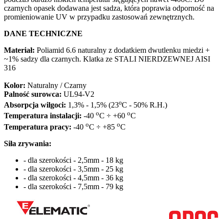
czarnych opasek dodawana jest sadza, która poprawia odporność na
promieniowanie UV w przypadku zastosowań zewnętrznych.
DANE TECHNICZNE
Materiał:
Poliamid 6.6 naturalny z dodatkiem dwutlenku miedzi +
~1% sadzy dla czarnych. Klatka ze STALI NIERDZEWNEJ AISI
316
Kolor:
Naturalny / Czarny
Palność surowca:
UL94-V2
o
Absorpcja wilgoci:
1,3% - 1,5% (23
C - 50% R.H.)
o
o
Temperatura instalacji:
-40
C ÷ +60
C
o
o
Temperatura pracy:
-40
C ÷ +85
C
Siła zrywania:
- dla szerokości - 2,5mm - 18 kg
- dla szerokości - 3,5mm - 25 kg
- dla szerokości - 4,5mm - 36 kg
- dla szerokości - 7,5mm - 79 kg