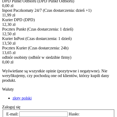
DPD Punkt Odbioru
(DPD Punkt Odbioru)
0,00 zł
Inpost Paczkomaty 24/7
(Czas dostarczenia: dzień +1)
11,99 zł
Kurier DPD
(DPD)
12,30 zł
Pocztex Punkt
(Czas dostarczenia: 1 dzień)
12,50 zł
Kurier InPost
(Czas dostarczenia: 1 dzień)
13,50 zł
Pocztex Kurier
(Czas dostarczenia: 24h)
13,65 zł
odbiór osobisty
(odbiór w siedzibie firmy)
0,00 zł
Wyświetlane są wszystkie opinie (pozytywne i negatywne). Nie
weryfikujemy, czy pochodzą one od klientów, którzy kupili dany
produkt.
Waluty
złoty polski
Zaloguj się
E-mail:
Hasło: