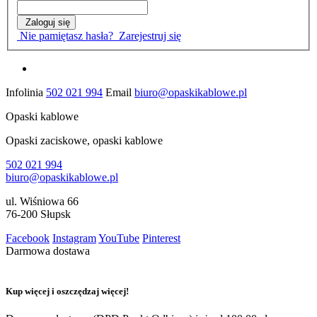
Zaloguj się
Nie pamiętasz hasła?
Zarejestruj się
Infolinia
502 021 994
Email
biuro@opaskikablowe.pl
Opaski kablowe
Opaski zaciskowe, opaski kablowe
502 021 994
biuro@opaskikablowe.pl
ul. Wiśniowa 66
76-200 Słupsk
Facebook
Instagram
YouTube
Pinterest
Darmowa dostawa
Kup więcej i oszczędzaj więcej!