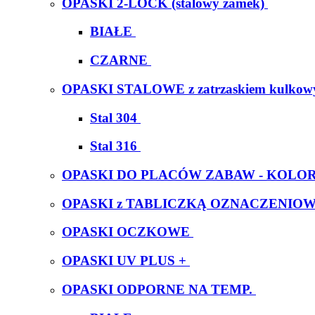
OPASKI 2-LOCK (stalowy zamek)
BIAŁE
CZARNE
OPASKI STALOWE z zatrzaskiem kulko
Stal 304
Stal 316
OPASKI DO PLACÓW ZABAW - KOL
OPASKI z TABLICZKĄ OZNACZENIO
OPASKI OCZKOWE
OPASKI UV PLUS +
OPASKI ODPORNE NA TEMP.