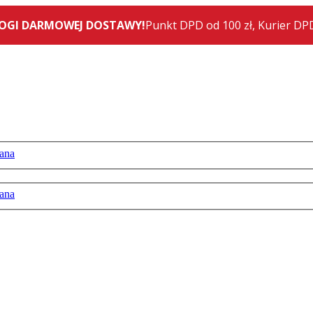
ana
ana