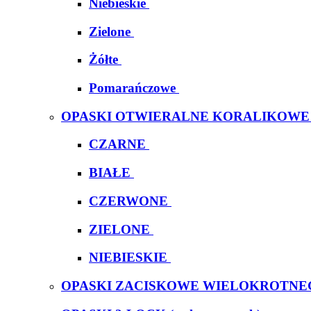
Niebieskie
Zielone
Żółte
Pomarańczowe
OPASKI OTWIERALNE KORALIKOWE
CZARNE
BIAŁE
CZERWONE
ZIELONE
NIEBIESKIE
OPASKI ZACISKOWE WIELOKROTNE