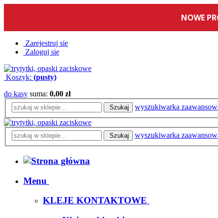
Zarejestruj się
Zaloguj się
Koszyk:
(pusty)
do kasy
suma:
0,00 zł
wyszukiwarka zaawansow
Szukaj
wyszukiwarka zaawansow
Szukaj
Menu
KLEJE KONTAKTOWE