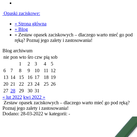
Opaski zaciskowe:
»
Strona główna
»
Blog
»
Zestaw opasek zaciskowych – dlaczego warto mieć go pod
ręką? Poznaj jego zalety i zastosowania!
Blog archiwum
nie
pon
wto
śro
czw
pią
sob
1
2
3
4
5
6
7
8
9
10
11
12
13
14
15
16
17
18
19
20
21
22
23
24
25
26
27
28
29
30
31
« lut 2022
kwi 2022 »
Zestaw opasek zaciskowych – dlaczego warto mieć go pod ręką?
Poznaj jego zalety i zastosowania!
Dodano:
28-03-2022
w kategorii:
-