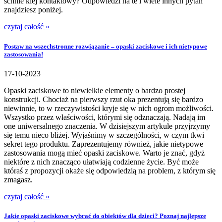
schnie klej kontaktowy? Odpowiedzi na te i wiele innych pytań
znajdziesz poniżej.
czytaj całość »
Postaw na wszechstronne rozwiązanie – opaski zaciskowe i ich nietypowe
zastosowania!
17-10-2023
Opaski zaciskowe to niewielkie elementy o bardzo prostej
konstrukcji. Chociaż na pierwszy rzut oka prezentują się bardzo
niewinnie, to w rzeczywistości kryje się w nich ogrom możliwości.
Wszystko przez właściwości, którymi się odznaczają. Nadają im
one uniwersalnego znaczenia. W dzisiejszym artykule przyjrzymy
się temu nieco bliżej. Wyjaśnimy w szczególności, w czym tkwi
sekret tego produktu. Zaprezentujemy również, jakie nietypowe
zastosowania mogą mieć opaski zaciskowe. Warto je znać, gdyż
niektóre z nich znacząco ułatwiają codzienne życie. Być może
któraś z propozycji okaże się odpowiedzią na problem, z którym się
zmagasz.
czytaj całość »
Jakie opaski zaciskowe wybrać do obiektów dla dzieci? Poznaj najlepsze