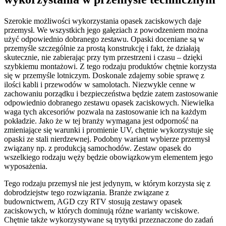
Szerokie możliwości wykorzystania opasek zaciskowych daje
przemysł. We wszystkich jego gałęziach z powodzeniem można
użyć odpowiednio dobranego zestawu. Opaski doceniane są w
przemyśle szczególnie za prostą konstrukcję i fakt, że działają
skutecznie, nie zabierając przy tym przestrzeni i czasu – dzięki
szybkiemu montażowi. Z tego rodzaju produktów chętnie korzysta
się w przemyśle lotniczym. Doskonale zdajemy sobie sprawę z
ilości kabli i przewodów w samolotach. Niezwykle cenne w
zachowaniu porządku i bezpieczeństwa będzie zatem zastosowanie
odpowiednio dobranego zestawu opasek zaciskowych. Niewielka
waga tych akcesoriów pozwala na zastosowanie ich na każdym
pokładzie. Jako że w tej branży wymagana jest odporność na
zmieniające się warunki i promienie UV, chętnie wykorzystuje się
opaski ze stali nierdzewnej. Podobny wariant wybierze przemysł
związany np. z produkcją samochodów. Zestaw opasek do
wszelkiego rodzaju węży będzie obowiązkowym elementem jego
wyposażenia.
Tego rodzaju przemysł nie jest jedynym, w którym korzysta się z
dobrodziejstw tego rozwiązania. Branże związane z
budownictwem, AGD czy RTV stosują zestawy opasek
zaciskowych, w których dominują różne warianty wciskowe.
Chętnie także wykorzystywane są trytytki przeznaczone do zadań