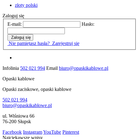
złoty polski
Zaloguj się
E-mail:
Hasło:
Zaloguj się
Nie pamiętasz hasła?
Zarejestruj się
Infolinia
502 021 994
Email
biuro@opaskikablowe.pl
Opaski kablowe
Opaski zaciskowe, opaski kablowe
502 021 994
biuro@opaskikablowe.pl
ul. Wiśniowa 66
76-200 Słupsk
Facebook
Instagram
YouTube
Pinterest
Najciekawsze wpisy