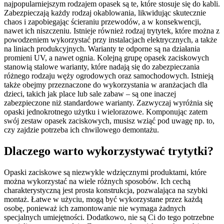
najpopularniejszym rodzajem opasek są te, które stosuje się do kabli.
Zabezpieczają każdy rodzaj okablowania, likwidując skutecznie
chaos i zapobiegając ścieraniu przewodów, a w konsekwencji,
nawet ich niszczeniu. Istnieje również rodzaj trytytek, które można z
powodzeniem wykorzystać przy instalacjach elektrycznych, a także
na liniach produkcyjnych. Warianty te odporne są na działania
promieni UV, a nawet ognia. Kolejną grupę opasek zaciskowych
stanowią stalowe warianty, które nadają się do zabezpieczania
różnego rodzaju węży ogrodowych oraz samochodowych. Istnieją
także obejmy przeznaczone do wykorzystania w aranżacjach dla
dzieci, takich jak place lub sale zabaw – są one inaczej
zabezpieczone niż standardowe warianty. Zazwyczaj wyróżnia się
opaski jednokrotnego użytku i wielorazowe. Komponując zatem
swój zestaw opasek zaciskowych, musisz wziąć pod uwagę np. to,
czy zajdzie potrzeba ich chwilowego demontażu.
Dlaczego warto wykorzystywać trytytki?
Opaski zaciskowe są niezwykle wdzięcznymi produktami, które
można wykorzystać na wiele różnych sposobów. Ich cechą
charakterystyczną jest prosta konstrukcja, pozwalająca na szybki
montaż. Łatwe w użyciu, mogą być wykorzystane przez każdą
osobę, ponieważ ich zamontowanie nie wymaga żadnych
specjalnych umiejętności. Dodatkowo, nie są Ci do tego potrzebne