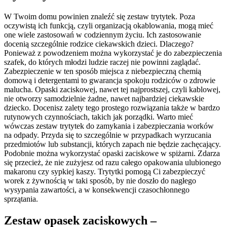
W Twoim domu powinien znaleźć się zestaw trytytek. Poza
oczywistą ich funkcją, czyli organizacją okablowania, mogą mieć
one wiele zastosowań w codziennym życiu. Ich zastosowanie
docenią szczególnie rodzice ciekawskich dzieci. Dlaczego?
Ponieważ z powodzeniem można wykorzystać je do zabezpieczenia
szafek, do których młodzi ludzie raczej nie powinni zaglądać.
Zabezpieczenie w ten sposób miejsca z niebezpieczną chemią
domową i detergentami to gwarancja spokoju rodziców o zdrowie
malucha. Opaski zaciskowej, nawet tej najprostszej, czyli kablowej,
nie otworzy samodzielnie żadne, nawet najbardziej ciekawskie
dziecko. Docenisz zalety tego prostego rozwiązania także w bardzo
rutynowych czynnościach, takich jak porządki. Warto mieć
wówczas zestaw trytytek do zamykania i zabezpieczania worków
na odpady. Przyda się to szczególnie w przypadkach wyrzucania
przedmiotów lub substancji, których zapach nie będzie zachęcający.
Podobnie można wykorzystać opaski zaciskowe w spiżarni. Zdarza
się przecież, że nie zużyjesz od razu całego opakowania ulubionego
makaronu czy sypkiej kaszy. Trytytki pomogą Ci zabezpieczyć
worek z żywnością w taki sposób, by nie doszło do nagłego
wysypania zawartości, a w konsekwencji czasochłonnego
sprzątania.
Zestaw opasek zaciskowych –