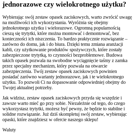
jednorazowe czy wielokrotnego użytku?
Wybierając swój zestaw opasek zaciskowych, warto zwrócić uwagę
na możliwości ich wykorzystania. Wyróżnia się obejmy
jednokrotnego użytku i wielorazowe. Ogromną popularnością
cieszą się trytytki, które można montować i demontować, bez
konieczności ich niszczenia. To bardzo praktycznie rozwiązanie –
zarówno do domu, jak i do biura. Dzięki temu zmiana aranżacji
kabli, czy użytkowanie produktów spożywczych, które zostały
zabezpieczone trytytką, to czynności bezproblemowe. Budowa
takich opasek pozwala na swobodne wyciągnięcie taśmy z zamka
przez specjalny mechanizm, który pozwala na otwarcie
zabezpieczenia. Twój zestaw opasek zaciskowych powinien
posiadać zarówno warianty jednorazowe, jak i te wielokrotnego
użytku. To pozwoli Ci na dopasowanie odpowiedniej obejmy do
Twojej aktualnej potrzeby.
Jak widzisz, zestaw opasek zaciskowych przyda się wszędzie i
zawsze warto mieć go przy sobie. Niezależnie od tego, do czego
wykorzystasz trytytki, możesz być pewny, że będzie to stabilne i
solidne rozwiązanie. Już dziś skompletuj swój zestaw, wybierając
opaski, które znajdziesz w ofercie naszego sklepu!
Waluty