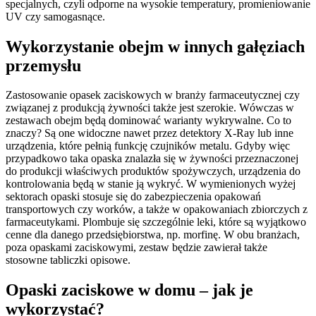
specjalnych, czyli odporne na wysokie temperatury, promieniowanie
UV czy samogasnące.
Wykorzystanie obejm w innych gałęziach
przemysłu
Zastosowanie opasek zaciskowych w branży farmaceutycznej czy
związanej z produkcją żywności także jest szerokie. Wówczas w
zestawach obejm będą dominować warianty wykrywalne. Co to
znaczy? Są one widoczne nawet przez detektory X-Ray lub inne
urządzenia, które pełnią funkcję czujników metalu. Gdyby więc
przypadkowo taka opaska znalazła się w żywności przeznaczonej
do produkcji właściwych produktów spożywczych, urządzenia do
kontrolowania będą w stanie ją wykryć. W wymienionych wyżej
sektorach opaski stosuje się do zabezpieczenia opakowań
transportowych czy worków, a także w opakowaniach zbiorczych z
farmaceutykami. Plombuje się szczególnie leki, które są wyjątkowo
cenne dla danego przedsiębiorstwa, np. morfinę. W obu branżach,
poza opaskami zaciskowymi, zestaw będzie zawierał także
stosowne tabliczki opisowe.
Opaski zaciskowe w domu – jak je
wykorzystać?