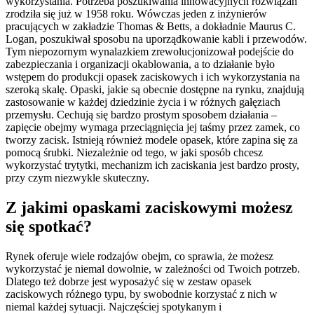
wykorzystania. Potrzeba poszukiwania innowacyjnych rozwiązań
zrodziła się już w 1958 roku. Wówczas jeden z inżynierów
pracujących w zakładzie Thomas & Betts, a dokładnie Maurus C.
Logan, poszukiwał sposobu na uporządkowanie kabli i przewodów.
Tym niepozornym wynalazkiem zrewolucjonizował podejście do
zabezpieczania i organizacji okablowania, a to działanie było
wstępem do produkcji opasek zaciskowych i ich wykorzystania na
szeroką skalę. Opaski, jakie są obecnie dostępne na rynku, znajdują
zastosowanie w każdej dziedzinie życia i w różnych gałęziach
przemysłu. Cechują się bardzo prostym sposobem działania –
zapięcie obejmy wymaga przeciągnięcia jej taśmy przez zamek, co
tworzy zacisk. Istnieją również modele opasek, które zapina się za
pomocą śrubki. Niezależnie od tego, w jaki sposób chcesz
wykorzystać trytytki, mechanizm ich zaciskania jest bardzo prosty,
przy czym niezwykle skuteczny.
Z jakimi opaskami zaciskowymi możesz
się spotkać?
Rynek oferuje wiele rodzajów obejm, co sprawia, że możesz
wykorzystać je niemal dowolnie, w zależności od Twoich potrzeb.
Dlatego też dobrze jest wyposażyć się w zestaw opasek
zaciskowych różnego typu, by swobodnie korzystać z nich w
niemal każdej sytuacji. Najczęściej spotykanym i