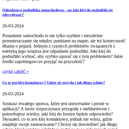
Odpadająca podsufitka samochodowa – na jaki klej do podsufitki się
zdecydować?
26-03-2024
Posiadanie samochodu to nie tylko szybkie i niezależne
przemieszczanie się między punktami na mapie, ale też konieczność
dbania o pojazd. Jednym z częstych problemów związanych z
estetyką jego wnętrza jest odpadanie podsufitki. Jaki klej do
podsufitki wybrać, aby szybko uporać się z tym problemem? Jakie
środki zapobiegawcze przyjąć na przyszłość?
czytaj całość »
Co to jest klej kontaktowy? Gdzie się przyda i jak długo schnie?
26-03-2024
Szukasz trwałego spoiwa, które jest uniwersalne i proste w
aplikacji? A może rozpoczynasz przygodę z meblarstwem i
potrzebujesz wiedzy, jaki klej do forniru będzie odpowiedni?
Słyszałeś, co to jest klej kontaktowy, jednak nie wiesz, gdzie
znajduje swoje zastosowanie? Chcesz się dowiedzieć jak długo