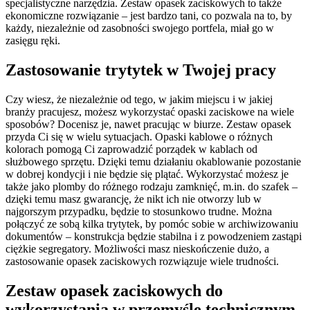
specjalistyczne narzędzia. Zestaw opasek zaciskowych to także
ekonomiczne rozwiązanie – jest bardzo tani, co pozwala na to, by
każdy, niezależnie od zasobności swojego portfela, miał go w
zasięgu ręki.
Zastosowanie trytytek w Twojej pracy
Czy wiesz, że niezależnie od tego, w jakim miejscu i w jakiej
branży pracujesz, możesz wykorzystać opaski zaciskowe na wiele
sposobów? Docenisz je, nawet pracując w biurze. Zestaw opasek
przyda Ci się w wielu sytuacjach. Opaski kablowe o różnych
kolorach pomogą Ci zaprowadzić porządek w kablach od
służbowego sprzętu. Dzięki temu działaniu okablowanie pozostanie
w dobrej kondycji i nie będzie się plątać. Wykorzystać możesz je
także jako plomby do różnego rodzaju zamknięć, m.in. do szafek –
dzięki temu masz gwarancję, że nikt ich nie otworzy lub w
najgorszym przypadku, będzie to stosunkowo trudne. Można
połączyć ze sobą kilka trytytek, by pomóc sobie w archiwizowaniu
dokumentów – konstrukcja będzie stabilna i z powodzeniem zastąpi
ciężkie segregatory. Możliwości masz nieskończenie dużo, a
zastosowanie opasek zaciskowych rozwiązuje wiele trudności.
Zestaw opasek zaciskowych do
wykorzystania w przemyśle technicznym